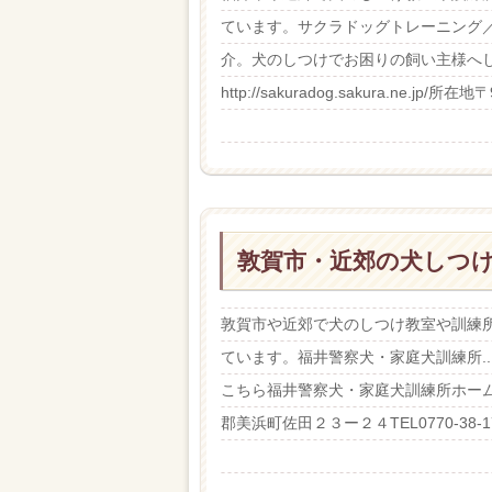
ています。サクラドッグトレーニング／Do
介。犬のしつけでお困りの飼い主様へ
http://sakuradog.sakura.ne.jp/所在地
敦賀市・近郊の犬しつ
敦賀市や近郊で犬のしつけ教室や訓練
ています。福井警察犬・家庭犬訓練所.
こちら福井警察犬・家庭犬訓練所ホームページhtt
郡美浜町佐田２３ー２４TEL0770-38-1