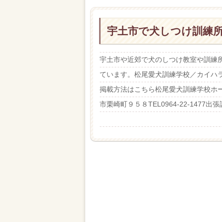
宇土市で犬しつけ訓練
宇土市や近郊で犬のしつけ教室や訓練
ています。松尾愛犬訓練学校／カイハラ
掲載方法はこちら松尾愛犬訓練学校ホームページht
市栗崎町９５８TEL0964-22-1477出